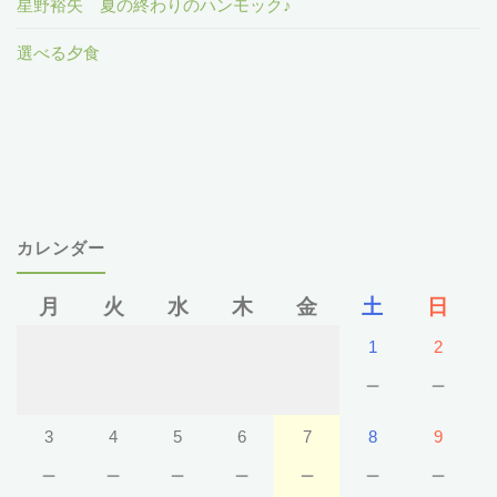
星野裕矢 夏の終わりのハンモック♪
選べる夕食
カレンダー
月
火
水
木
金
土
日
1
2
－
－
3
4
5
6
7
8
9
－
－
－
－
－
－
－