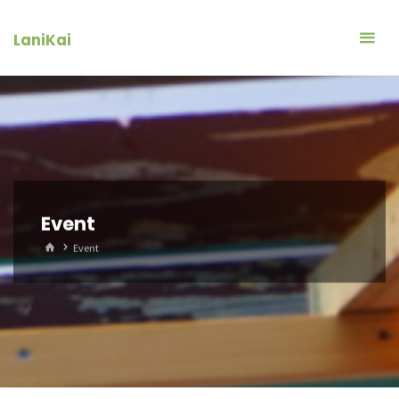
コ
ン
LaniKai
テ
ン
ツ
へ
ス
キ
ッ
Event
プ
ホ
Event
ー
ム