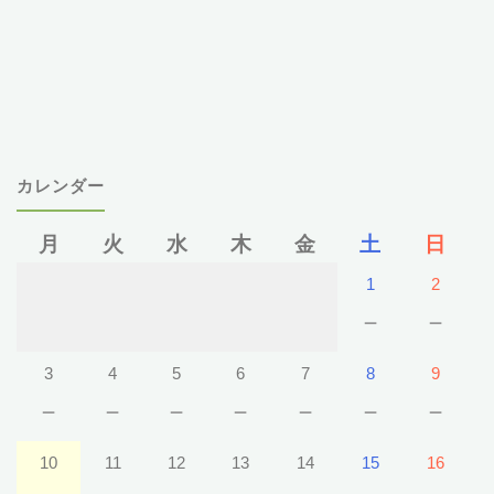
カレンダー
月
火
水
木
金
土
日
1
2
－
－
3
4
5
6
7
8
9
－
－
－
－
－
－
－
10
11
12
13
14
15
16