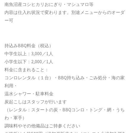
南魚沼産コシヒカリおにぎり・マシュマロ等
内容は仕入れ状況で変わります。別途メニューからのオーダ
ー可
持込みBBQ料金（税込）
中学生以上：3,000／1人
小学生以下：2,000／1人
料金に含まれること：
コンロレンタル（１台）・BBQ持ち込み・ごみ処分・海の家
利用・
温水シャワー・駐車料金
炭起こしはスタッフが行います
（レンタル：スタートの炭・BBQコンロ・トング・網・うち
わ・軍手）
調味料やその他備品はご持参ください