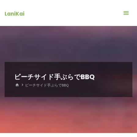
コ
ン
LaniKai
テ
ン
ツ
へ
ス
キ
ッ
ビーチサイド手ぶらでBBQ
プ
ホ
ビーチサイド手ぶらでBBQ
ー
ム