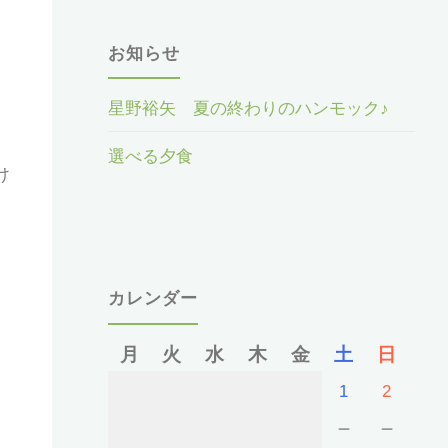
お知らせ
星野裕矢 夏の終わりのハンモック♪
選べる夕食
け
カレンダー
月
火
水
木
金
土
日
1
2
－
－