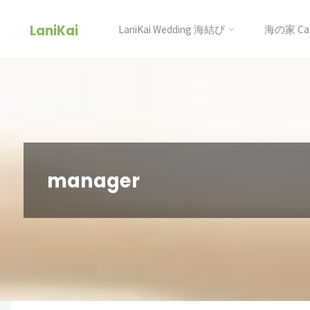
コ
LaniKai
ン
LaniKai Wedding 海結び
海の家 Cafe
テ
ン
ツ
へ
ス
キ
manager
ッ
プ