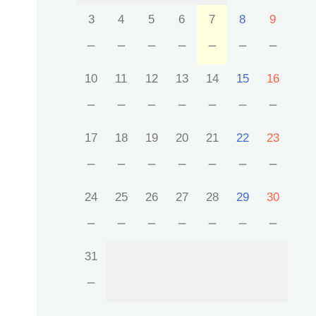
3
4
5
6
7
8
9
－
－
－
－
－
－
－
10
11
12
13
14
15
16
－
－
－
－
－
－
－
17
18
19
20
21
22
23
－
－
－
－
－
－
－
24
25
26
27
28
29
30
－
－
－
－
－
－
－
31
－